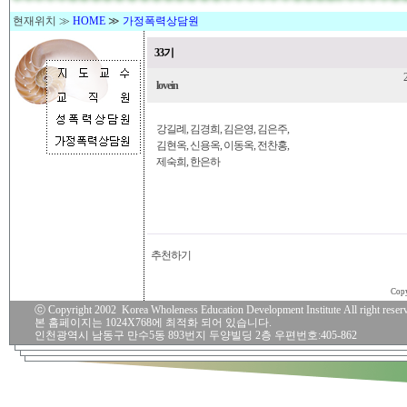
현재위치 ≫
HOME
≫
가정폭력상담원
33기
lovein
강길례, 김경희, 김은영, 김은주,
김현옥, 신용옥, 이동옥, 전찬홍,
제숙희, 한은하
추천하기
Copy
ⓒ Copyright 2002 Korea Wholeness Education Development Institute All right reserv
본 홈페이지는 1024X768에 최적화 되어 있습니다.
인천광역시 남동구 만수5동 893번지 두양빌딩 2층 우편번호:405-862